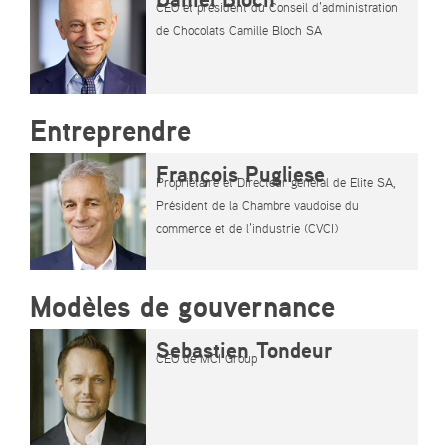
CEO et président du Conseil d’administration
de Chocolats Camille Bloch SA
Entreprendre
François Pugliese
Propriétaire et Directeur général de Elite SA,
Président de la Chambre vaudoise du
commerce et de l’industrie (CVCI)
Modèles de gouvernance
Sebastien Tondeur
CEO de MCI Group