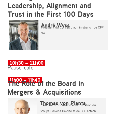
Leadership, Alignment and
Trust in the First 100 Days
André Wyss
Président du Conseil d’administration de CFF
SA
10h30 – 11h00
Pause-café
11h00 – 11h40
The Role of the Board in
Mergers & Acquisitions
Thomas von Planta
Président du Conseil d’administration du
Groupe Helvetia Baloise et de BB Biotech