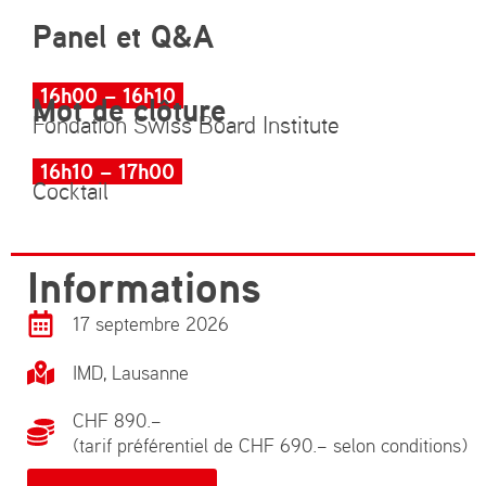
Panel et Q&A
16h00 – 16h10
Mot de clôture
Fondation Swiss Board Institute
16h10 – 17h00
Cocktail
Informations
17 septembre 2026
IMD, Lausanne
CHF 890.–
(tarif préférentiel de CHF 690.– selon conditions)