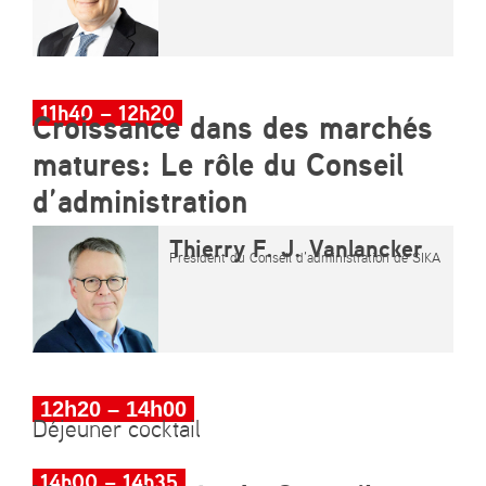
11h40 – 12h20
Croissance dans des marchés
matures: Le rôle du Conseil
d’administration
Thierry F. J. Vanlancker
Président du Conseil d’administration de SIKA
12h20 – 14h00
Déjeuner cocktail
14h00 – 14h35