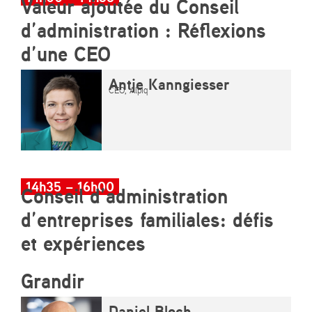
Valeur ajoutée du Conseil
d’administration : Réflexions
d’une CEO
Antje Kanngiesser
CEO, Alpiq
14h35 – 16h00
Conseil d’administration
d’entreprises familiales: défis
et expériences
Grandir
Daniel Bloch