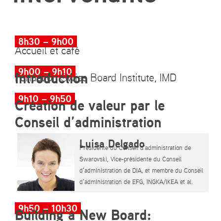
8h30 – 9h00
Accueil et café
9h00 – 9h10
Introduction
Fondation Swiss Board Institute, IMD
9h10 – 9h50
Création de valeur par le
Conseil d’administration
Luisa Delgado
Présidente du Conseil d’administration de
Swarovski, Vice-présidente du Conseil
d’administration de DIA, et membre du Conseil
d’administration de EFG, INGKA/IKEA et al.
9h50 – 10h30
Building a New Board: